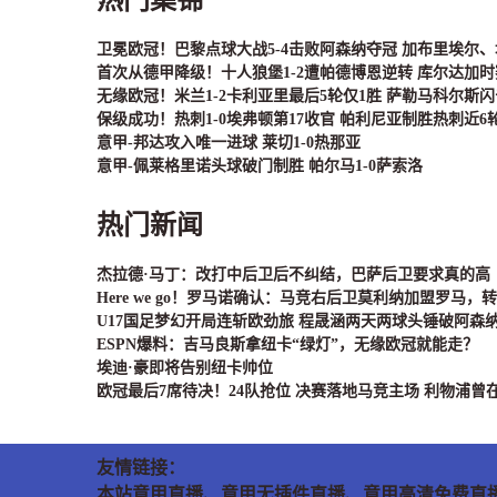
卫冕欧冠！巴黎点球大战5-4击败阿森纳夺冠 加布里埃尔
首次从德甲降级！十人狼堡1-2遭帕德博恩逆转 库尔达加
无缘欧冠！米兰1-2卡利亚里最后5轮仅1胜 萨勒马科尔斯
保级成功！热刺1-0埃弗顿第17收官 帕利尼亚制胜热刺近6
意甲-邦达攻入唯一进球 莱切1-0热那亚
意甲-佩莱格里诺头球破门制胜 帕尔马1-0萨索洛
热门新闻
杰拉德·马丁：改打中后卫后不纠结，巴萨后卫要求真的高
Here we go！罗马诺确认：马竞右后卫莫利纳加盟罗马，转
U17国足梦幻开局连斩欧劲旅 程晟涵两天两球头锤破阿森
ESPN爆料：吉马良斯拿纽卡“绿灯”，无缘欧冠就能走？
埃迪·豪即将告别纽卡帅位
欧冠最后7席待决！24队抢位 决赛落地马竞主场 利物浦曾
友情链接：
本站意甲直播、意甲无插件直播、意甲高清免费直