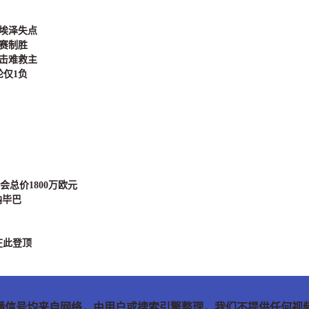
、埃泽失点
时赛制胜
闪击难救主
轮仅1负
会总价1800万欧元
纳毕巴
在此登顶
播信号均来自网络，由用户或搜索引擎整理，我们不提供任何视