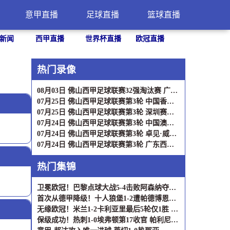
意甲直播
足球直播
篮球直播
新闻
西甲直播
世界杯直播
欧冠直播
热门录像
08月03日 佛山西甲足球联赛32强淘汰赛 广东客家青年 VS 广州英华思力U17 全场录像
07月25日 佛山西甲足球联赛第3轮 中国香港横市樱花 VS 吉图省实青年 全场录像
07月25日 佛山西甲足球联赛第3轮 深圳赛卓 VS 广东凤铝 全场录像
07月24日 佛山西甲足球联赛第3轮 中国澳门澳科精英 VS 藝品高國際 全场录像
07月24日 佛山西甲足球联赛第3轮 卓见·威友 VS 美的薪火 全场录像
07月24日 佛山西甲足球联赛第3轮 广东西南建设 VS 云东海街道 全场录像
热门集锦
卫冕欧冠！巴黎点球大战5-4击败阿森纳夺冠 加布里埃尔、埃泽失点
首次从德甲降级！十人狼堡1-2遭帕德博恩逆转 库尔达加时赛制胜
无缘欧冠！米兰1-2卡利亚里最后5轮仅1胜 萨勒马科尔斯闪击难救主
保级成功！热刺1-0埃弗顿第17收官 帕利尼亚制胜热刺近6轮仅1负