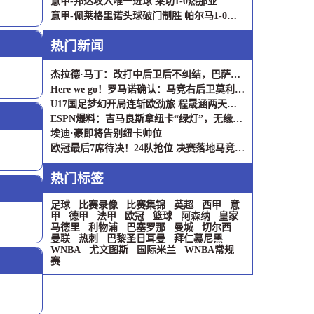
意甲-邦达攻入唯一进球 莱切1-0热那亚
意甲-佩莱格里诺头球破门制胜 帕尔马1-0萨索洛
热门新闻
杰拉德·马丁：改打中后卫后不纠结，巴萨后卫要求真的高
Here we go！罗马诺确认：马竞右后卫莫利纳加盟罗马，转会总价1800万欧元
U17国足梦幻开局连斩欧劲旅 程晟涵两天两球头锤破阿森纳毕巴
ESPN爆料：吉马良斯拿纽卡“绿灯”，无缘欧冠就能走？
埃迪·豪即将告别纽卡帅位
欧冠最后7席待决！24队抢位 决赛落地马竞主场 利物浦曾在此登顶
热门标签
足球
比赛录像
比赛集锦
英超
西甲
意
甲
德甲
法甲
欧冠
篮球
阿森纳
皇家
马德里
利物浦
巴塞罗那
曼城
切尔西
曼联
热刺
巴黎圣日耳曼
拜仁慕尼黑
WNBA
尤文图斯
国际米兰
WNBA常规
赛