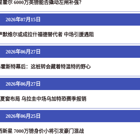
霍尔 6000万英镑能否撬动左闸补强？
2026年07月15日
萨默维尔或成拉什福德替代者 中场引援遇阻
2026年06月27日
格霍斯特幕后：这桩转会藏着特温特的野心
2026年06月27日
夏窗布局 乌拉圭中场乌加特恐赛季报销
2026年06月25日
新星 7000万镑身价小将引发豪门混战