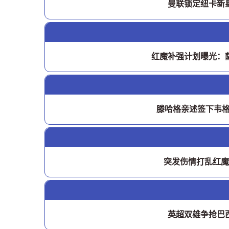
曼联锁定纽卡新星
红魔补强计划曝光：
滕哈格亲述签下韦
突发伤情打乱红魔
英超双雄争抢巴西