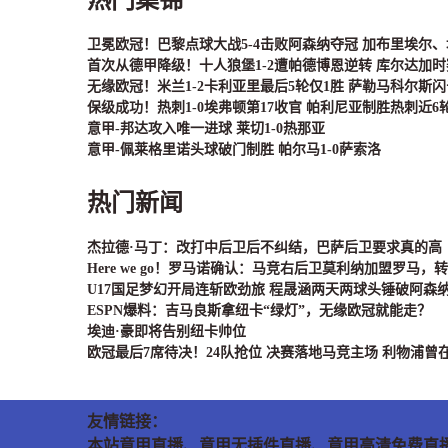
卫冕欧冠！巴黎点球大战5-4击败阿森纳夺冠 加布里埃尔
首次从德甲降级！十人狼堡1-2遭帕德博恩逆转 库尔达加
无缘欧冠！米兰1-2卡利亚里最后5轮仅1胜 萨勒马科尔斯
保级成功！热刺1-0埃弗顿第17收官 帕利尼亚制胜热刺近6
意甲-邦达攻入唯一进球 莱切1-0热那亚
意甲-佩莱格里诺头球破门制胜 帕尔马1-0萨索洛
热门新闻
杰拉德·马丁：改打中后卫后不纠结，巴萨后卫要求真的高
Here we go！罗马诺确认：马竞右后卫莫利纳加盟罗马，转
U17国足梦幻开局连斩欧劲旅 程晟涵两天两球头锤破阿森
ESPN爆料：吉马良斯拿纽卡“绿灯”，无缘欧冠就能走？
埃迪·豪即将告别纽卡帅位
欧冠最后7席待决！24队抢位 决赛落地马竞主场 利物浦曾
友情链接：
本站意甲直播、意甲无插件直播、意甲高清免费直