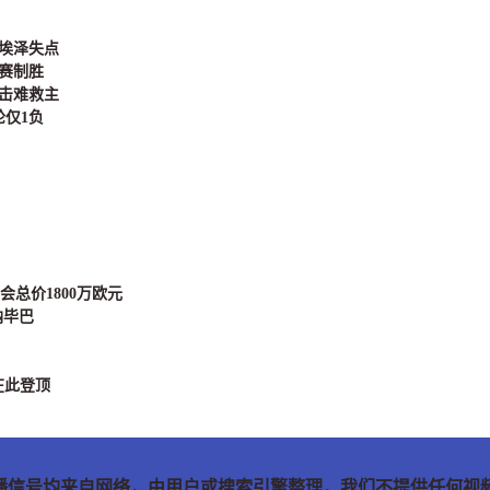
、埃泽失点
时赛制胜
闪击难救主
轮仅1负
会总价1800万欧元
纳毕巴
在此登顶
播信号均来自网络，由用户或搜索引擎整理，我们不提供任何视