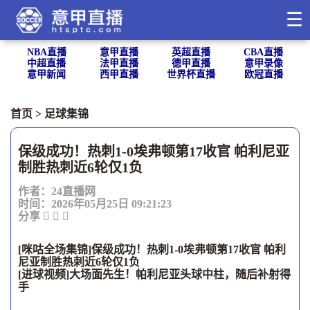
☰
NBA直播
意甲直播
英超直播
CBA直播
中超直播
法甲直播
德甲直播
意甲录像
意甲新闻
西甲直播
世界杯直播
欧冠直播
首页
>
足球集锦
保级成功！热刺1-0埃弗顿第17收官 帕利尼亚
制胜热刺近6轮仅1负
作者：24直播网
时间：2026年05月25日 09:21:23
分享
[咪咕全场集锦]保级成功！热刺1-0埃弗顿第17收官 帕利
尼亚制胜热刺近6轮仅1负
[进球视频]大场面先生！帕利尼亚头球中柱，随后补射得
手