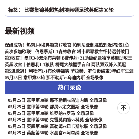
标签：
比赛集锦
英超
热刺
埃弗顿
足球
英超第38轮
最新视频
保级成功！热刺1-0埃弗顿第17收官 帕利尼亚制胜热刺近6轮仅1负
首次参加欧联！伯恩茅斯1-1森林收官 塔韦尼耶救主怀特远射破门
第3收官！曼联3-0双杀布莱顿 B费传射+21助破纪录独享英超助攻王
英超收官丨伯恩利1-1狼队 榜尾大战握手言和 两队双双降入英冠
第5进欧冠！利物浦1-1布伦特福德 萨拉赫、罗伯逊结束9年红军生涯
05月25日 意甲第38轮 那不勒斯vs乌迪内斯 全场录像
热门录像
05月25日 意甲第38轮 那不勒斯vs乌迪内斯 全场录像
05月25日 意甲第38轮 都灵vs尤文图斯 全场录像
05月25日 意甲第38轮 维罗纳vs罗马 全场录像
05月25日 意甲第38轮 克雷莫内塞vs科莫 全场录像
05月25日 英超第38轮 富勒姆vs纽卡斯尔联 全场录像
05月25日 英超第38轮 水晶宫vs阿森纳 全场录像