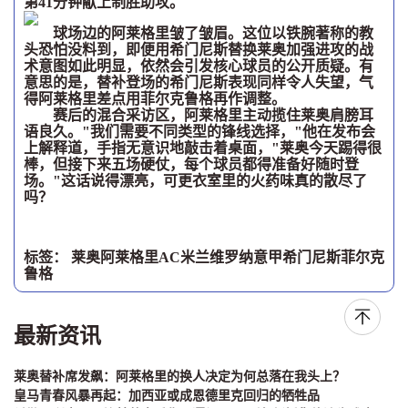
第41分钟献上制胜助攻。
球场边的阿莱格里皱了皱眉。这位以铁腕著称的教
头恐怕没料到，即便用希门尼斯替换莱奥加强进攻的战
术意图如此明显，依然会引发核心球员的公开质疑。有
意思的是，替补登场的希门尼斯表现同样令人失望，气
得阿莱格里差点用菲尔克鲁格再作调整。
赛后的混合采访区，阿莱格里主动揽住莱奥肩膀耳
语良久。"我们需要不同类型的锋线选择，"他在发布会
上解释道，手指无意识地敲击着桌面，"莱奥今天踢得很
棒，但接下来五场硬仗，每个球员都得准备好随时登
场。"这话说得漂亮，可更衣室里的火药味真的散尽了
吗？
标签：
莱奥
阿莱格里
AC米兰
维罗纳
意甲
希门尼斯
菲尔克
鲁格
最新资讯
莱奥替补席发飙：阿莱格里的换人决定为何总落在我头上？
皇马青春风暴再起：加西亚或成恩德里克回归的牺牲品