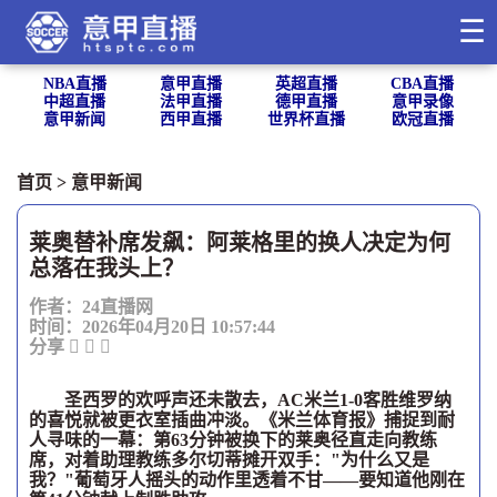
☰
NBA直播
意甲直播
英超直播
CBA直播
中超直播
法甲直播
德甲直播
意甲录像
意甲新闻
西甲直播
世界杯直播
欧冠直播
首页
>
意甲新闻
莱奥替补席发飙：阿莱格里的换人决定为何
总落在我头上？
作者：24直播网
时间：2026年04月20日 10:57:44
分享
圣西罗的欢呼声还未散去，AC米兰1-0客胜维罗纳
的喜悦就被更衣室插曲冲淡。《米兰体育报》捕捉到耐
人寻味的一幕：第63分钟被换下的莱奥径直走向教练
席，对着助理教练多尔切蒂摊开双手："为什么又是
我？"葡萄牙人摇头的动作里透着不甘——要知道他刚在