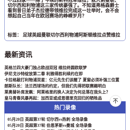
不过四家——除了今晚的新科冠军维拉，就只剩曼联、
切尔西和利物浦这三家传统豪强了。不知道弗格森爵士
看到昔日弟子杰拉德带领维拉完成这一壮举时，会不会
想起自己当年在欧冠赛场的峥嵘岁月？
标签：
足球
英超
曼联
切尔西
利物浦
阿斯顿维拉
点赞维拉
最新资讯
英格兰四大豪门独占欧战双冠 维拉终圆欧联梦
伊尼戈沙特绽放第二春 利雅得胜利续约在即
卡拉格敲打利物浦双星：亿元先生们该醒了 夏窗必须补强三位置
朗斯队长：法兰西球场的约定，但我们先得把联赛踢明白
莱奥替补席发飙：阿莱格里的换人决定为何总落在我头上？
皇马青春风暴再起：加西亚或成恩德里克回归的牺牲品
热门录像
05月20日 英超第37轮 切尔西vs热刺 全场录像
05月20日 英超第37轮 伯恩茅斯vs曼城 全场录像