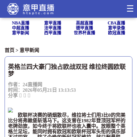
☰
NBA直播
意甲直播
英超直播
CBA直播
中超直播
法甲直播
德甲直播
意甲录像
意甲新闻
西甲直播
世界杯直播
欧冠直播
首页
>
意甲新闻
英格兰四大豪门独占欧战双冠 维拉终圆欧联
梦
作者：24直播网
时间：2026年05月21日 13:13:53
分享
欧联杯决赛的硝烟散尽，维拉将士们用3比0的完美
比分将弗赖堡斩落马下。这支曾在1982年登顶冠军杯的
老牌劲旅，如今终于将欧联杯也收入囊中。放眼整个英
格兰足坛，能同时拥有欧冠和欧联杯冠军头衔的俱乐部