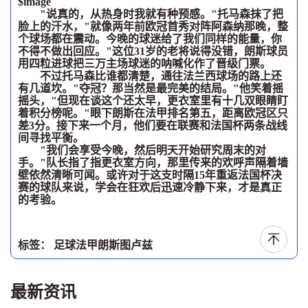
$image
"说真的，从热身时我就有种预感。"托马森抹了把
脸上的汗水，"就像两年前欧冠首秀对阵阿森纳那晚，整
个球场都在震动。今晚的球迷给了我们同样的能量，你
不得不做出回应。"这位31岁的老将说得没错，朗斯球员
用四粒进球把三万主场球迷的呐喊化作了晋级门票。
不过托马森比谁都清楚，通往法兰西球场的路上还
有几道坎。"夺冠？那当然是最完美的结局。"他笑着摇
摇头，"但现在谈这个还太早，更衣室里有十几双眼睛盯
着积分榜呢。"眼下朗斯在法甲排名第五，距离欧冠区只
差3分。接下来一个月，他们要在联赛和法国杯两条战线
间寻找平衡。
"我们会享受今晚，然后明天开始研究周末的对
手。"队长指了指更衣室方向，那里传来的欢呼声隔着墙
壁依然清晰可闻。或许对于这支时隔15年重返法国杯决
赛的球队来说，学会在狂欢后迅速冷静下来，才是真正
的考验。
标签：
足球
法甲
朗斯
图卢兹
最新资讯