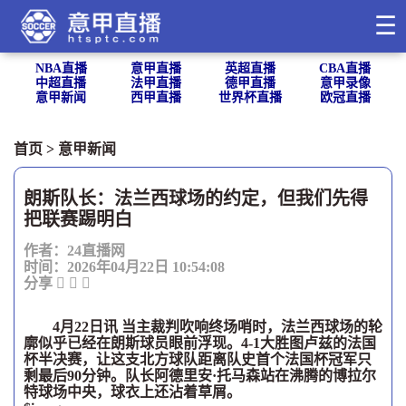
☰
NBA直播
意甲直播
英超直播
CBA直播
中超直播
法甲直播
德甲直播
意甲录像
意甲新闻
西甲直播
世界杯直播
欧冠直播
首页
>
意甲新闻
朗斯队长：法兰西球场的约定，但我们先得
把联赛踢明白
作者：24直播网
时间：2026年04月22日 10:54:08
分享
4月22日讯 当主裁判吹响终场哨时，法兰西球场的轮
廓似乎已经在朗斯球员眼前浮现。4-1大胜图卢兹的法国
杯半决赛，让这支北方球队距离队史首个法国杯冠军只
剩最后90分钟。队长阿德里安·托马森站在沸腾的博拉尔
特球场中央，球衣上还沾着草屑。