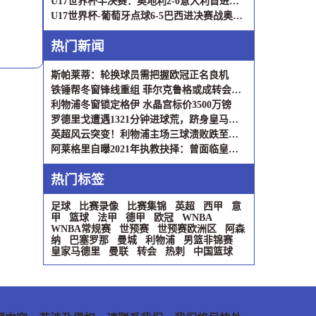
U17世界杯半决赛：奥地利2-0意大利首进决赛，将战葡/巴胜者
U17世界杯-葡萄牙点球6-5巴西进决赛战奥地利 安吉洛失点
热门新闻
斯帕莱蒂：轮换球员需把握欧冠正名良机
铁锤帮冬窗锋线重组 菲尔克鲁格或成转会筹码
利物浦冬窗锁定格伊 水晶宫标价3500万镑
罗德里戈遭遇1321分钟进球荒，跻身皇马队史前三
英超风云突变！利物浦主场三球溃败跌至第11，曼城连胜遭终结
阿莱格里自曝2021年执教抉择：曾面临皇马国米邀约 最终情定尤文
热门标签
足球
比赛录像
比赛集锦
英超
西甲
意
甲
篮球
法甲
德甲
欧冠
WNBA
WNBA常规赛
世预赛
世预赛欧洲区
阿森
纳
巴塞罗那
曼城
利物浦
男篮非锦赛
皇家马德里
曼联
转会
热刺
中国篮球