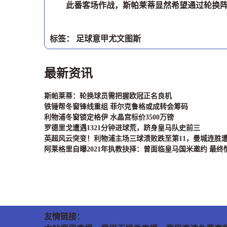
此番客场作战，斯帕莱蒂显然希望通过轮换阵
标签：
足球
意甲
尤文图斯
最新资讯
斯帕莱蒂：轮换球员需把握欧冠正名良机
铁锤帮冬窗锋线重组 菲尔克鲁格或成转会筹码
利物浦冬窗锁定格伊 水晶宫标价3500万镑
罗德里戈遭遇1321分钟进球荒，跻身皇马队史前三
英超风云突变！利物浦主场三球溃败跌至第11，曼城连胜
阿莱格里自曝2021年执教抉择：曾面临皇马国米邀约 最终
友情链接：