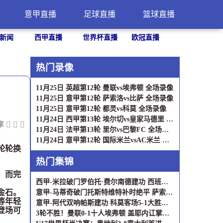
意甲直播
足球直播
篮球直播
新闻
西甲直播
世界杯直播
欧冠直播
热门录像
11月25日 英超第12轮 曼联vs埃弗顿 全场录像
11月25日 意甲第12轮 萨索洛vs比萨 全场录像
11月25日 意甲第12轮 都灵vs科莫 全场录像
11月24日 西甲第13轮 埃尔切vs皇家马德里 全场录像
享
11月24日 法甲第13轮 里尔vs巴黎FC 全场录像
11月24日 意甲第12轮 国际米兰vsAC米兰 全场录像
轮轮换
热门集锦
，而完
西甲-米拉破门罗伯托·费尔南德建功 西班牙人2-1塞维利亚
金石。
意甲-马蒂奇破门托斯特维特补时绝平 萨索洛2-2比萨
等年轻
意甲-阿代双响帕斯建功 科莫客场5-1大胜都灵
登场可
3轮不胜！曼联0-1十人埃弗顿 盖耶内讧掌掴队友直红B费失良机