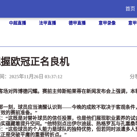
首页
中超直播
法甲直播
德甲直播
意甲录像
意甲
把握欧冠正名良机
间：2025年11月26日 03:37:12
分
客场对阵博德闪耀。赛前主帅斯帕莱蒂在新闻发布会上强调，本
一刻，球员应当清醒认识到——今晚的成败不取决于客观条件
效的赛前准备。”
“这既是对替补球员的信任投票，也是他们展现职业素养的试
实蕴藏着提升空间。”他特别点出伊尔迪兹、热格罗瓦与孔塞桑
：“这些球员的个人能力是球队的独特优势，但若同时派遣多人
正是突破平庸的重要转折点。”