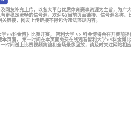
台及网友补充上传，以各大平台优质体育赛事资源为主旨，为广
有更稳定流畅的信号源，欢迎以(当前页面链接、信号源名称、
相关链接，网友上传链接不得包含违法违规内容。
《智利大学VS科金博》比赛开赛， 智利大学 VS 科金博将会在开赛前
藏本页面， 第一时间在本页面免费在线观看智利大学VS科金博
第一时间送上比赛视频集锦和全场录像回放，请及时关注网站相