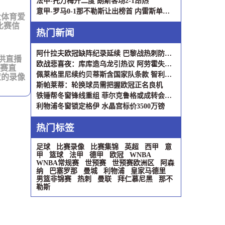
法甲-托万梅开二度 朗斯客场2-1昂热
意甲-罗马0-1那不勒斯让出榜首 内雷斯单刀制胜霍伊伦助攻
大体育爱
比赛信
热门新闻
阿什拉夫欧冠缺阵纪录延续 巴黎战热刺防线面临考验
提供直播
欧战悲喜夜：库库造乌龙引热议 阿劳霍失误葬送好局
比赛直
佩莱格里尼续约贝蒂斯含国家队条款 智利执教梦想获制度保障
应的录像
斯帕莱蒂：轮换球员需把握欧冠正名良机
铁锤帮冬窗锋线重组 菲尔克鲁格或成转会筹码
利物浦冬窗锁定格伊 水晶宫标价3500万镑
热门标签
足球
比赛录像
比赛集锦
英超
西甲
意
甲
篮球
法甲
德甲
欧冠
WNBA
WNBA常规赛
世预赛
世预赛欧洲区
阿森
纳
巴塞罗那
曼城
利物浦
皇家马德里
男篮非锦赛
热刺
曼联
拜仁慕尼黑
那不
勒斯