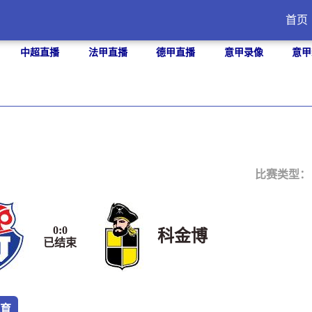
首页
中超直播
法甲直播
德甲直播
意甲录像
意甲
比赛类型
0
:
0
科金博
已结束
育