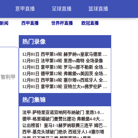
意甲直播
足球直播
篮球直播
新闻
西甲直播
世界杯直播
欧冠直播
热门录像
12月01日 西甲第14轮 赫罗纳vs皇家马德里 全场录像
12月01日 法甲第14轮 里昂vs南特 全场录像
12月01日 意甲第13轮 罗马vs那不勒斯 全场录像
12月01日 德甲第12轮 弗赖堡vs美因茨 全场录像
：
智利甲
12月01日 西甲第14轮 塞尔塔vs西班牙人 全场录像
12月01日 意甲第13轮 亚特兰大vs佛罗伦萨 全场录像
热门集锦
法甲-萨特里亚诺双响阿布纳破门 里昂3-0完胜十人南特
德甲-格里福破门曼赞比建功 弗赖堡4-0大胜十人美因茨
让出榜首！皇马1-1赫罗纳联赛三连平 姆巴佩点射维尼修斯造点
西甲-基克头球破门绝杀 西班牙人1-0塞尔塔